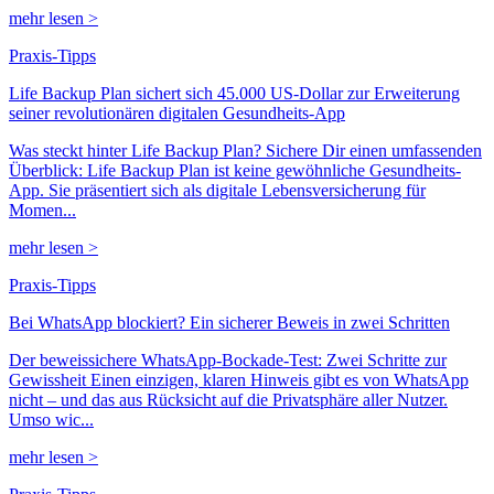
mehr lesen >
Praxis-Tipps
Life Backup Plan sichert sich 45.000 US-Dollar zur Erweiterung
seiner revolutionären digitalen Gesundheits-App
Was steckt hinter Life Backup Plan? Sichere Dir einen umfassenden
Überblick: Life Backup Plan ist keine gewöhnliche Gesundheits-
App. Sie präsentiert sich als digitale Lebensversicherung für
Momen...
mehr lesen >
Praxis-Tipps
Bei WhatsApp blockiert? Ein sicherer Beweis in zwei Schritten
Der beweissichere WhatsApp-Bockade-Test: Zwei Schritte zur
Gewissheit Einen einzigen, klaren Hinweis gibt es von WhatsApp
nicht – und das aus Rücksicht auf die Privatsphäre aller Nutzer.
Umso wic...
mehr lesen >