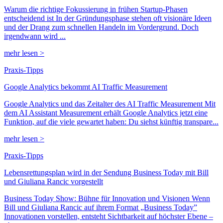
Warum die richtige Fokussierung in frühen Startup-Phasen
entscheidend ist In der Gründungsphase stehen oft visionäre Ideen
und der Drang zum schnellen Handeln im Vordergrund. Doch
irgendwann wird ...
mehr lesen >
Praxis-Tipps
Google Analytics bekommt AI Traffic Measurement
Google Analytics und das Zeitalter des AI Traffic Measurement Mit
dem AI Assistant Measurement erhält Google Analytics jetzt eine
Funktion, auf die viele gewartet haben: Du siehst künftig transpare...
mehr lesen >
Praxis-Tipps
Lebensrettungsplan wird in der Sendung Business Today mit Bill
und Giuliana Rancic vorgestellt
Business Today Show: Bühne für Innovation und Visionen Wenn
Bill und Giuliana Rancic auf ihrem Format „Business Today”
Innovationen vorstellen, entsteht Sichtbarkeit auf höchster Ebene –