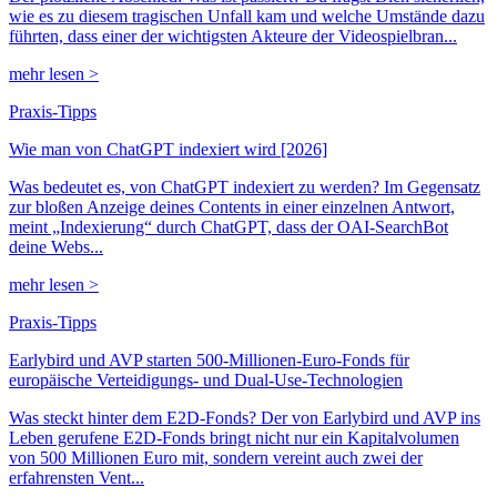
wie es zu diesem tragischen Unfall kam und welche Umstände dazu
führten, dass einer der wichtigsten Akteure der Videospielbran...
mehr lesen >
Praxis-Tipps
Wie man von ChatGPT indexiert wird [2026]
Was bedeutet es, von ChatGPT indexiert zu werden? Im Gegensatz
zur bloßen Anzeige deines Contents in einer einzelnen Antwort,
meint „Indexierung“ durch ChatGPT, dass der OAI-SearchBot
deine Webs...
mehr lesen >
Praxis-Tipps
Earlybird und AVP starten 500-Millionen-Euro-Fonds für
europäische Verteidigungs- und Dual-Use-Technologien
Was steckt hinter dem E2D-Fonds? Der von Earlybird und AVP ins
Leben gerufene E2D-Fonds bringt nicht nur ein Kapitalvolumen
von 500 Millionen Euro mit, sondern vereint auch zwei der
erfahrensten Vent...