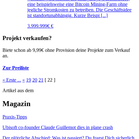
eine beispielsweise eine Bitcoin Mining-Farm ohne
jegliche Stromkosten zu betreiben. Die Geschäftsidee
ist standortunabhängig. Kurze Beispi [...]
3.999.999€ €
Projekt verkaufen?
Biete schon ab 9,99€ ohne Provision deine Projekte zum Verkauf
an.
Zur Preiliste
« Erste ...
«
19
20
21
[ 22 ]
Artikel aus dem
Magazin
Praxis-Tipps
Ubisoft co-founder Claude Guillemot dies in plane crash
Der plötzliche Abschied: Was ist passiert? Du fragst Dich sicherlich,