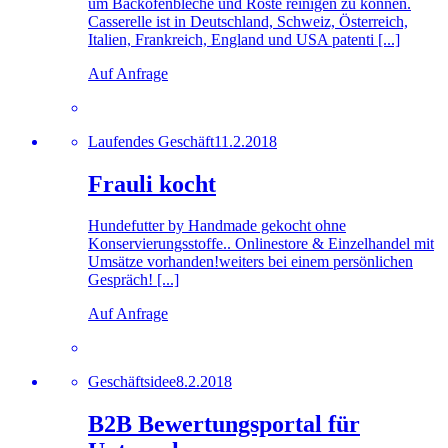
um Backofenbleche und Roste reinigen zu können.
Casserelle ist in Deutschland, Schweiz, Österreich,
Italien, Frankreich, England und USA patenti [...]
Auf Anfrage
Laufendes Geschäft
11.2.2018
Frauli kocht
Hundefutter by Handmade gekocht ohne
Konservierungsstoffe.. Onlinestore & Einzelhandel mit
Umsätze vorhanden!weiters bei einem persönlichen
Gespräch! [...]
Auf Anfrage
Geschäftsidee
8.2.2018
B2B Bewertungsportal für