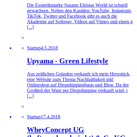
Die Esoterikmarke Susann Eleisias World ist schnell
gewachsen. Neben den Kanälen: YouTube, Instagram,
TikTok, Twitter und Facebook gibt es auch die
Akademie auf Sofengo, Videos auf Vimeo und einen g
[...]
Startup
4.5.2018
Upyama - Green Lifestyle
Aus zeitlichen Gründen verkaufe ich mein Herzstück,
eine Website zum Thema Nachhaltigkeit inkl
Onlineshop auf Dropshippingbasis und Blog. Da der
Großteil der Ware per Dropshipping verkauft wird, i
[...]
Startup
17.4.2018
WheyConcept UG