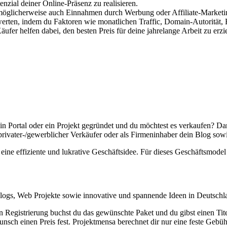
enzial deiner Online-Präsenz zu realisieren.
möglicherweise auch Einnahmen durch Werbung oder Affiliate-Marketing
erten, indem du Faktoren wie monatlichen Traffic, Domain-Autorität, E
ufer helfen dabei, den besten Preis für deine jahrelange Arbeit zu erzi
in Portal oder ein Projekt gegründet und du möchtest es verkaufen? Da
rivater-/gewerblicher Verkäufer oder als Firmeninhaber dein Blog sowie
ine effiziente und lukrative Geschäftsidee. Für dieses Geschäftsmodel 
Blogs, Web Projekte sowie innovative und spannende Ideen in Deutschla
 Registrierung buchst du das gewünschte Paket und du gibst einen Titel
Wunsch einen Preis fest. Projektmensa berechnet dir nur eine feste Gebüh