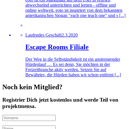
abwechselnd unterrichten und lernen - offline und
online weltweit. eoto ist inspiriert von dem bekannten
amerikanischen Slogan "each one teach one" und s [...]
Laufendes Geschäft
2.3.2020
Escape Rooms Filiale
Der Weg in die Selbständigkeit ist ein anstrengender
Hürdenlauf … Es sei denn, Sie möchten in der
Freizeitbranche aktiv werden. Setzen Sie auf
Bewährtes, die Hürden haben wir schon entfernt [...]
Noch kein Mitglied?
Registrier Dich jetzt kostenlos und werde Teil von
projektmensa.