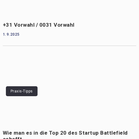
+31 Vorwahl / 0031 Vorwahl
1.9.2025
Praxis-Tipps
Wie man es in die Top 20 des Startup Battlefield