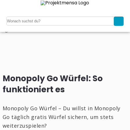
Navigation
Home
Kaufen
Verkaufen
Magazin
Registrieren
Login
Monopoly Go Würfel: So
funktioniert es
Monopoly Go Würfel – Du willst in Monopoly
Go täglich gratis Würfel sichern, um stets
weiterzuspielen?