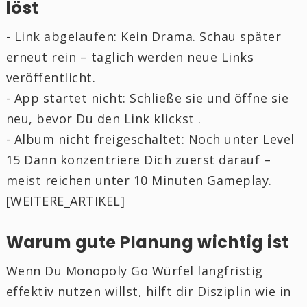
löst
- Link abgelaufen: Kein Drama. Schau später
erneut rein – täglich werden neue Links
veröffentlicht.
- App startet nicht: Schließe sie und öffne sie
neu, bevor Du den Link klickst .
- Album nicht freigeschaltet: Noch unter Level
15 Dann konzentriere Dich zuerst darauf –
meist reichen unter 10 Minuten Gameplay.
[WEITERE_ARTIKEL]
Warum gute Planung wichtig ist
Wenn Du Monopoly Go Würfel langfristig
effektiv nutzen willst, hilft dir Disziplin wie in