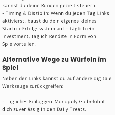
kannst du deine Runden gezielt steuern.
- Timing & Disziplin: Wenn du jeden Tag Links
aktivierst, baust du dein eigenes kleines
Startup-Erfolgssystem auf – täglich ein
Investment, täglich Rendite in Form von
Spielvorteilen.
Alternative Wege zu Würfeln im
Spiel
Neben den Links kannst du auf andere digitale
Werkzeuge zurückgreifen:
- Tägliches Einloggen: Monopoly Go belohnt
dich zuverlässig in den Daily Treats.