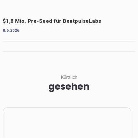
$1,8 Mio. Pre-Seed für BeatpulseLabs
8.6.2026
Kürzlich
gesehen