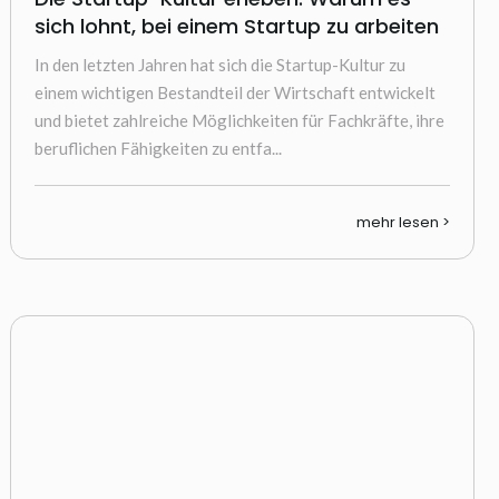
sich lohnt, bei einem Startup zu arbeiten
In den letzten Jahren hat sich die Startup-Kultur zu
einem wichtigen Bestandteil der Wirtschaft entwickelt
und bietet zahlreiche Möglichkeiten für Fachkräfte, ihre
beruflichen Fähigkeiten zu entfa...
mehr lesen >