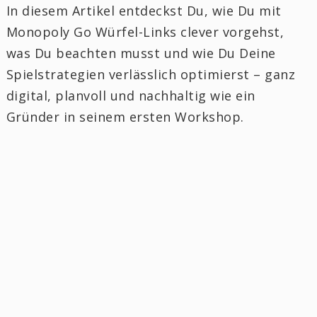
In diesem Artikel entdeckst Du, wie Du mit
Monopoly Go Würfel-Links clever vorgehst,
was Du beachten musst und wie Du Deine
Spielstrategien verlässlich optimierst – ganz
digital, planvoll und nachhaltig wie ein
Gründer in seinem ersten Workshop.