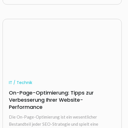
IT / Technik
On-Page-Optimierung: Tipps zur
Verbesserung Ihrer Website-
Performance
Die On-Page-Optimierung ist ein wesentlicher
Bestandteil jeder SEO-Strategie und spielt eine