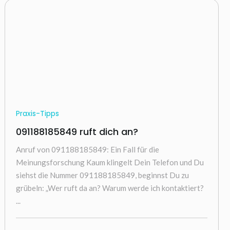
Praxis-Tipps
091188185849 ruft dich an?
Anruf von 091188185849: Ein Fall für die
Meinungsforschung Kaum klingelt Dein Telefon und Du
siehst die Nummer 091188185849, beginnst Du zu
grübeln: „Wer ruft da an? Warum werde ich kontaktiert?
...