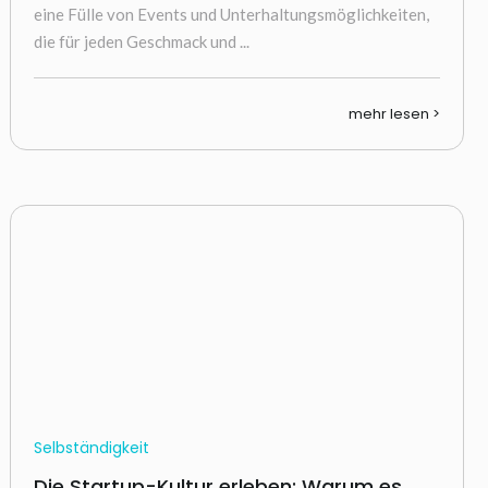
eine Fülle von Events und Unterhaltungsmöglichkeiten,
die für jeden Geschmack und ...
mehr lesen >
Selbständigkeit
Die Startup-Kultur erleben: Warum es