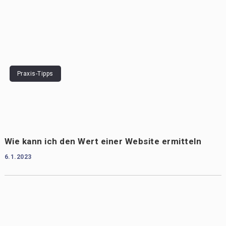
Praxis-Tipps
Wie kann ich den Wert einer Website ermitteln
6.1.2023