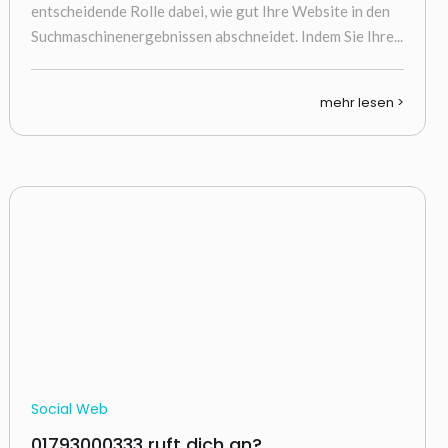
entscheidende Rolle dabei, wie gut Ihre Website in den
Suchmaschinenergebnissen abschneidet. Indem Sie Ihre...
mehr lesen >
Social Web
01793000333 ruft dich an?