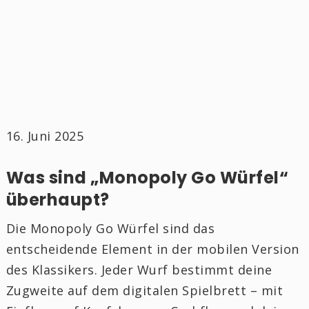
16. Juni 2025
Was sind „Monopoly Go Würfel“
überhaupt?
Die Monopoly Go Würfel sind das
entscheidende Element in der mobilen Version
des Klassikers. Jeder Wurf bestimmt deine
Zugweite auf dem digitalen Spielbrett – mit