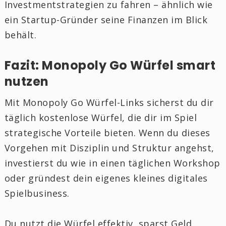
Investmentstrategien zu fahren – ähnlich wie
ein Startup-Gründer seine Finanzen im Blick
behält.
Fazit: Monopoly Go Würfel smart
nutzen
Mit Monopoly Go Würfel-Links sicherst du dir
täglich kostenlose Würfel, die dir im Spiel
strategische Vorteile bieten. Wenn du dieses
Vorgehen mit Disziplin und Struktur angehst,
investierst du wie in einen täglichen Workshop
oder gründest dein eigenes kleines digitales
Spielbusiness.
Du nutzt die Würfel effektiv, sparst Geld,