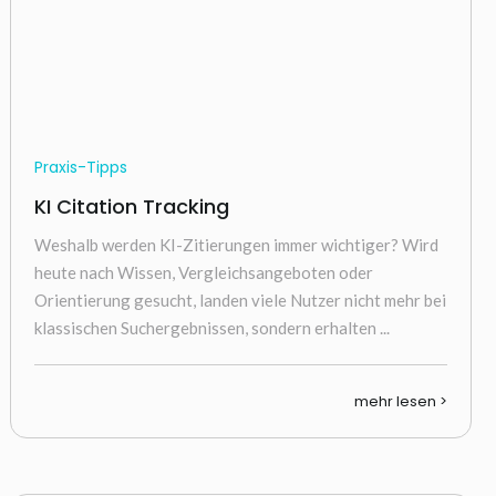
Praxis-Tipps
KI Citation Tracking
Weshalb werden KI-Zitierungen immer wichtiger? Wird
heute nach Wissen, Vergleichsangeboten oder
Orientierung gesucht, landen viele Nutzer nicht mehr bei
klassischen Suchergebnissen, sondern erhalten ...
mehr lesen >