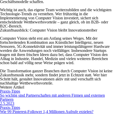
Geschäftsmodelle schaffen.
Wichtig ist auch, das eigene Team weiterzubilden und die wichtigsten
Technologie-Trends zu verstehen. Wer frühzeitig in die
Implementierung von Computer Vision investiert, sichert sich
entscheidende Wettbewerbsvorteile – ganz gleich, ob im B2B- oder
B2C-Bereich.
Zukunftsausblick: Computer Vision bleibt Innovationstreiber
Computer Vision steht erst am Anfang seines Weges. Mit der
fortschreitenden Kombination aus Künstlicher Intelligenz, neuen
Sensoren, 5G-Konnektivität und immer leistungsfähigerer Hardware
werden die Anwendungen noch vielfältiger. Insbesondere Startups
tragen mit ihren frischen Ideen dazu bei, dass Computer Vision den
Alltag in Industrie, Handel, Medizin und vielen weiteren Bereichen
schon bald auf völlig neue Weise prägen wird.
Die Transformation ganzer Branchen durch Computer Vision ist keine
Zukunftsmusik mehr, sondern findet jetzt in Echtzeit statt. Wer hier
Schritt hält, gestaltet Innovationen aktiv mit und verschafft sich
nachhaltige Wettbewerbsvorteile.
Weitere Artikel
Praxis-Tipps
So wichtig sind Partnerschaften mit anderen Firmen und externen
Partnern
2.5.2023
Praxis-Tipps
Wie 99 Pinterest-Follower 1,4 Millionen Aufrufe erzielen?