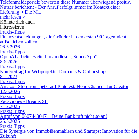
Telefonmeldeportale bewerten diese Nummer überwiegend positiv.
Nutzer berichten: • Der Anruf erfolgt immer im Kontext einer
Lieferung. • Die Mi...
mehr lesen >
Könnte dich auch
interessieren
Praxis-Tipps
Finanzentscheidungen, die Gründer in den ersten 90 Tagen nicht
aufschieben sollten
26.5.2026
Praxis-Tipps
OpenAI arbeitet weiterhin an dieser „Super-App“
8.6.2026
Praxis-Tipps
Kaufvertrag für Webprojekte, Domains & Onlineshops
8.1.2023
Praxis-Tipps
Amazon Storefronts jetzt auf Pinterest: Neue Chancen für Creator
12.6.2026
Praxis-Tipps
Vacaciones eDreams SL
7.12.2025
Praxis-Tipps
Anruf von 0607443047 – Deine Bank ruft nicht so an!
25.5.2025
Praxis-Tipps
Die Synergie von Immobilienmaklern und Startups: Innovation für die
Zukunft