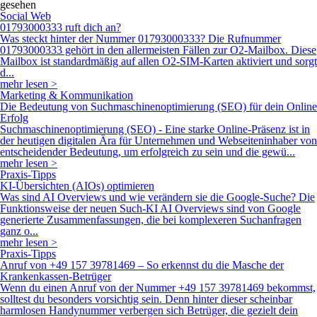
gesehen
Social Web
01793000333 ruft dich an?
Was steckt hinter der Nummer 01793000333? Die Rufnummer
01793000333 gehört in den allermeisten Fällen zur O2-Mailbox. Diese
Mailbox ist standardmäßig auf allen O2-SIM-Karten aktiviert und sorgt
d...
mehr lesen >
Marketing & Kommunikation
Die Bedeutung von Suchmaschinenoptimierung (SEO) für dein Online
Erfolg
Suchmaschinenoptimierung (SEO) - Eine starke Online-Präsenz ist in
der heutigen digitalen Ära für Unternehmen und Webseiteninhaber von
entscheidender Bedeutung, um erfolgreich zu sein und die gewü...
mehr lesen >
Praxis-Tipps
KI-Übersichten (AIOs) optimieren
Was sind AI Overviews und wie verändern sie die Google-Suche? Die
Funktionsweise der neuen Such-KI AI Overviews sind von Google
generierte Zusammenfassungen, die bei komplexeren Suchanfragen
ganz o...
mehr lesen >
Praxis-Tipps
Anruf von +49 157 39781469 – So erkennst du die Masche der
Krankenkassen-Betrüger
Wenn du einen Anruf von der Nummer +49 157 39781469 bekommst,
solltest du besonders vorsichtig sein. Denn hinter dieser scheinbar
harmlosen Handynummer verbergen sich Betrüger, die gezielt dein