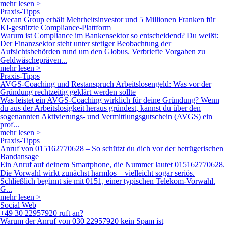
mehr lesen >
Praxis-Tipps
Wecan Group erhält Mehrheitsinvestor und 5 Millionen Franken für
KI-gestützte Compliance-Plattform
Warum ist Compliance im Bankensektor so entscheidend? Du weißt:
Der Finanzsektor steht unter stetiger Beobachtung der
Aufsichtsbehörden rund um den Globus. Verbriefte Vorgaben zu
Geldwäschepräven...
mehr lesen >
Praxis-Tipps
AVGS-Coaching und Restanspruch Arbeitslosengeld: Was vor der
Gründung rechtzeitig geklärt werden sollte
Was leistet ein AVGS-Coaching wirklich für deine Gründung? Wenn
du aus der Arbeitslosigkeit heraus gründest, kannst du über den
sogenannten Aktivierungs- und Vermittlungsgutschein (AVGS) ein
prof...
mehr lesen >
Praxis-Tipps
Anruf von 015162770628 – So schützt du dich vor der betrügerischen
Bandansage
Ein Anruf auf deinem Smartphone, die Nummer lautet 015162770628.
Die Vorwahl wirkt zunächst harmlos – vielleicht sogar seriös.
Schließlich beginnt sie mit 0151, einer typischen Telekom-Vorwahl.
G...
mehr lesen >
Social Web
+49 30 22957920 ruft an?
Warum der Anruf von 030 22957920 kein Spam ist