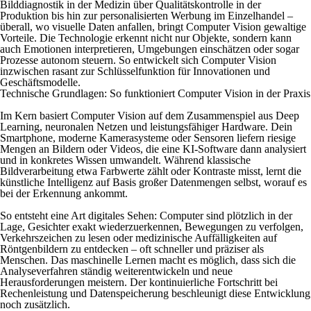
Bilddiagnostik in der Medizin über Qualitätskontrolle in der
Produktion bis hin zur personalisierten Werbung im Einzelhandel –
überall, wo visuelle Daten anfallen, bringt Computer Vision gewaltige
Vorteile. Die Technologie erkennt nicht nur Objekte, sondern kann
auch Emotionen interpretieren, Umgebungen einschätzen oder sogar
Prozesse autonom steuern. So entwickelt sich Computer Vision
inzwischen rasant zur Schlüsselfunktion für Innovationen und
Geschäftsmodelle.
Technische Grundlagen: So funktioniert Computer Vision in der Praxis
Im Kern basiert Computer Vision auf dem Zusammenspiel aus Deep
Learning, neuronalen Netzen und leistungsfähiger Hardware. Dein
Smartphone, moderne Kamerasysteme oder Sensoren liefern riesige
Mengen an Bildern oder Videos, die eine KI-Software dann analysiert
und in konkretes Wissen umwandelt. Während klassische
Bildverarbeitung etwa Farbwerte zählt oder Kontraste misst, lernt die
künstliche Intelligenz auf Basis großer Datenmengen selbst, worauf es
bei der Erkennung ankommt.
So entsteht eine Art digitales Sehen: Computer sind plötzlich in der
Lage, Gesichter exakt wiederzuerkennen, Bewegungen zu verfolgen,
Verkehrszeichen zu lesen oder medizinische Auffälligkeiten auf
Röntgenbildern zu entdecken – oft schneller und präziser als
Menschen. Das maschinelle Lernen macht es möglich, dass sich die
Analyseverfahren ständig weiterentwickeln und neue
Herausforderungen meistern. Der kontinuierliche Fortschritt bei
Rechenleistung und Datenspeicherung beschleunigt diese Entwicklung
noch zusätzlich.