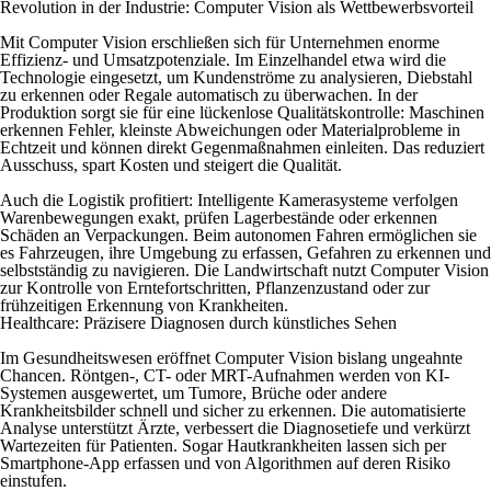
Revolution in der Industrie: Computer Vision als Wettbewerbsvorteil
Mit Computer Vision erschließen sich für Unternehmen enorme
Effizienz- und Umsatzpotenziale. Im Einzelhandel etwa wird die
Technologie eingesetzt, um Kundenströme zu analysieren, Diebstahl
zu erkennen oder Regale automatisch zu überwachen. In der
Produktion sorgt sie für eine lückenlose Qualitätskontrolle: Maschinen
erkennen Fehler, kleinste Abweichungen oder Materialprobleme in
Echtzeit und können direkt Gegenmaßnahmen einleiten. Das reduziert
Ausschuss, spart Kosten und steigert die Qualität.
Auch die Logistik profitiert: Intelligente Kamerasysteme verfolgen
Warenbewegungen exakt, prüfen Lagerbestände oder erkennen
Schäden an Verpackungen. Beim autonomen Fahren ermöglichen sie
es Fahrzeugen, ihre Umgebung zu erfassen, Gefahren zu erkennen und
selbstständig zu navigieren. Die Landwirtschaft nutzt Computer Vision
zur Kontrolle von Erntefortschritten, Pflanzenzustand oder zur
frühzeitigen Erkennung von Krankheiten.
Healthcare: Präzisere Diagnosen durch künstliches Sehen
Im Gesundheitswesen eröffnet Computer Vision bislang ungeahnte
Chancen. Röntgen-, CT- oder MRT-Aufnahmen werden von KI-
Systemen ausgewertet, um Tumore, Brüche oder andere
Krankheitsbilder schnell und sicher zu erkennen. Die automatisierte
Analyse unterstützt Ärzte, verbessert die Diagnosetiefe und verkürzt
Wartezeiten für Patienten. Sogar Hautkrankheiten lassen sich per
Smartphone-App erfassen und von Algorithmen auf deren Risiko
einstufen.