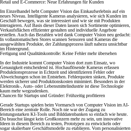
Retail und E-Commerce: Neue Erfahrungen für Kunden
Im Einzelhandel hebt Computer Vision das Einkaufserlebnis auf ein
neues Niveau. Intelligente Kameras analysieren, wie sich Kunden im
Geschäft bewegen, was sie interessiert und wie sie mit Produkten
interagieren. Auf Basis dieser Daten lassen sich Sortimente optimieren,
Verkaufsflächen effizienter gestalten und individuelle Angebote
erstellen. Auch das Bezahlen wird dank Computer Vision neu gedacht:
In vollautomatischen Stores scannen Sensoren und Kameras die
ausgewählten Produkte, der Zahlungsprozess läuft nahezu unsichtbar
im Hintergrund.
Fertigung und Qualitätskontrolle: Keine Fehler mehr übersehen
In der Industrie kommt Computer Vision dort zum Einsatz, wo
Genauigkeit entscheidend ist. Hochauflösende Kameras erfassen
Produktionsprozesse in Echtzeit und identifizieren Fehler oder
Abweichungen schon im Entstehen. Fehlerquoten sinken, Produkte
werden sicherer und Produktionskosten minimiert. Besonders in der
Elektronik-, Auto- oder Lebensmittelindustrie ist diese Technologie
kaum mehr wegzudenken.
Chancen für Startups und Gründer: Frühzeitig profitieren
Gerade Startups spielen beim Vormarsch von Computer Vision im AI-
Bereich eine zentrale Rolle. Noch nie war der Zugang zu
leistungsstarken KI-Tools und Bilddatenbanken so einfach wie heute.
Du brauchst längst kein Großkonzern mehr zu sein, um innovative
Ideen in diesem Bereich zu testen, Prototypen zu entwickeln oder
sogar skalierbare Geschäftsmodelle zu etablieren. Vom personalisierten