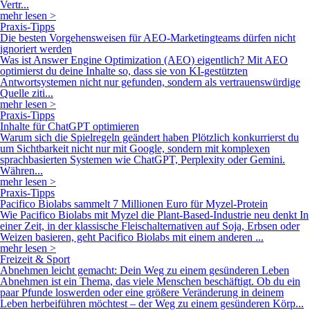
Vertr...
mehr lesen >
Praxis-Tipps
Die besten Vorgehensweisen für AEO-Marketingteams dürfen nicht
ignoriert werden
Was ist Answer Engine Optimization (AEO) eigentlich? Mit AEO
optimierst du deine Inhalte so, dass sie von KI-gestützten
Antwortsystemen nicht nur gefunden, sondern als vertrauenswürdige
Quelle ziti...
mehr lesen >
Praxis-Tipps
Inhalte für ChatGPT optimieren
Warum sich die Spielregeln geändert haben Plötzlich konkurrierst du
um Sichtbarkeit nicht nur mit Google, sondern mit komplexen
sprachbasierten Systemen wie ChatGPT, Perplexity oder Gemini.
Währen...
mehr lesen >
Praxis-Tipps
Pacifico Biolabs sammelt 7 Millionen Euro für Myzel-Protein
Wie Pacifico Biolabs mit Myzel die Plant-Based-Industrie neu denkt In
einer Zeit, in der klassische Fleischalternativen auf Soja, Erbsen oder
Weizen basieren, geht Pacifico Biolabs mit einem anderen ...
mehr lesen >
Freizeit & Sport
Abnehmen leicht gemacht: Dein Weg zu einem gesünderen Leben
Abnehmen ist ein Thema, das viele Menschen beschäftigt. Ob du ein
paar Pfunde loswerden oder eine größere Veränderung in deinem
Leben herbeiführen möchtest – der Weg zu einem gesünderen Körp...