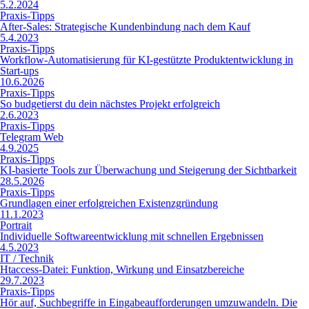
5.2.2024
Praxis-Tipps
After-Sales: Strategische Kundenbindung nach dem Kauf
5.4.2023
Praxis-Tipps
Workflow-Automatisierung für KI-gestützte Produktentwicklung in
Start-ups
10.6.2026
Praxis-Tipps
So budgetierst du dein nächstes Projekt erfolgreich
2.6.2023
Praxis-Tipps
Telegram Web
4.9.2025
Praxis-Tipps
KI-basierte Tools zur Überwachung und Steigerung der Sichtbarkeit
28.5.2026
Praxis-Tipps
Grundlagen einer erfolgreichen Existenzgründung
11.1.2023
Portrait
Individuelle Softwareentwicklung mit schnellen Ergebnissen
4.5.2023
IT / Technik
Htaccess-Datei: Funktion, Wirkung und Einsatzbereiche
29.7.2023
Praxis-Tipps
Hör auf, Suchbegriffe in Eingabeaufforderungen umzuwandeln. Die