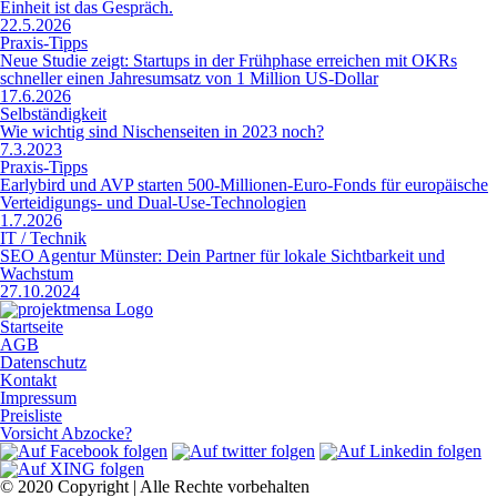
Einheit ist das Gespräch.
22.5.2026
Praxis-Tipps
Neue Studie zeigt: Startups in der Frühphase erreichen mit OKRs
schneller einen Jahresumsatz von 1 Million US-Dollar
17.6.2026
Selbständigkeit
Wie wichtig sind Nischenseiten in 2023 noch?
7.3.2023
Praxis-Tipps
Earlybird und AVP starten 500-Millionen-Euro-Fonds für europäische
Verteidigungs- und Dual-Use-Technologien
1.7.2026
IT / Technik
SEO Agentur Münster: Dein Partner für lokale Sichtbarkeit und
Wachstum
27.10.2024
Startseite
AGB
Datenschutz
Kontakt
Impressum
Preisliste
Vorsicht Abzocke?
© 2020 Copyright | Alle Rechte vorbehalten