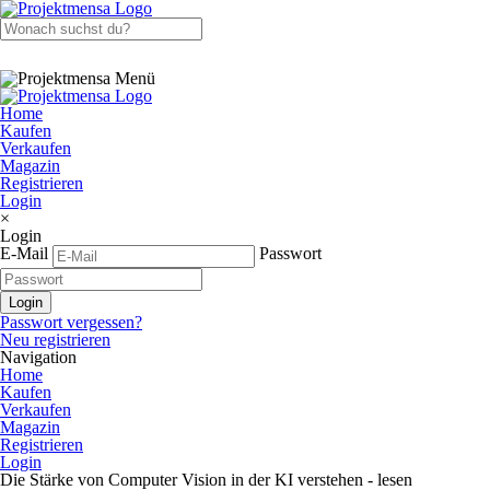
Home
Kaufen
Verkaufen
Magazin
Registrieren
Login
×
Login
E-Mail
Passwort
Passwort vergessen?
Neu registrieren
Navigation
Home
Kaufen
Verkaufen
Magazin
Registrieren
Login
Die Stärke von Computer Vision in der KI verstehen - lesen