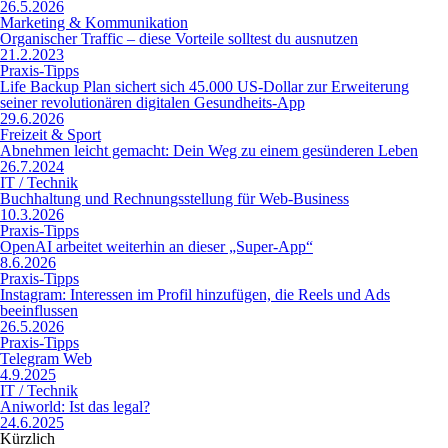
26.5.2026
Marketing & Kommunikation
Organischer Traffic – diese Vorteile solltest du ausnutzen
21.2.2023
Praxis-Tipps
Life Backup Plan sichert sich 45.000 US-Dollar zur Erweiterung
seiner revolutionären digitalen Gesundheits-App
29.6.2026
Freizeit & Sport
Abnehmen leicht gemacht: Dein Weg zu einem gesünderen Leben
26.7.2024
IT / Technik
Buchhaltung und Rechnungsstellung für Web-Business
10.3.2026
Praxis-Tipps
OpenAI arbeitet weiterhin an dieser „Super-App“
8.6.2026
Praxis-Tipps
Instagram: Interessen im Profil hinzufügen, die Reels und Ads
beeinflussen
26.5.2026
Praxis-Tipps
Telegram Web
4.9.2025
IT / Technik
Aniworld: Ist das legal?
24.6.2025
Kürzlich