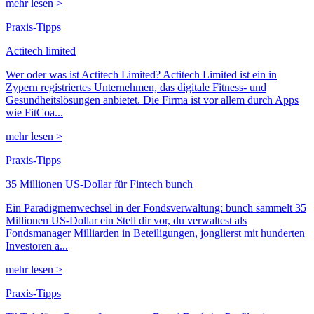
mehr lesen >
Praxis-Tipps
Actitech limited
Wer oder was ist Actitech Limited? Actitech Limited ist ein in
Zypern registriertes Unternehmen, das digitale Fitness- und
Gesundheitslösungen anbietet. Die Firma ist vor allem durch Apps
wie FitCoa...
mehr lesen >
Praxis-Tipps
35 Millionen US-Dollar für Fintech bunch
Ein Paradigmenwechsel in der Fondsverwaltung: bunch sammelt 35
Millionen US-Dollar ein Stell dir vor, du verwaltest als
Fondsmanager Milliarden in Beteiligungen, jonglierst mit hunderten
Investoren a...
mehr lesen >
Praxis-Tipps