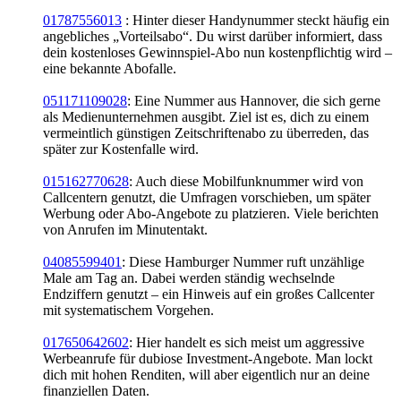
01787556013
: Hinter dieser Handynummer steckt häufig ein
angebliches „Vorteilsabo“. Du wirst darüber informiert, dass
dein kostenloses Gewinnspiel-Abo nun kostenpflichtig wird –
eine bekannte Abofalle.
051171109028
: Eine Nummer aus Hannover, die sich gerne
als Medienunternehmen ausgibt. Ziel ist es, dich zu einem
vermeintlich günstigen Zeitschriftenabo zu überreden, das
später zur Kostenfalle wird.
015162770628
: Auch diese Mobilfunknummer wird von
Callcentern genutzt, die Umfragen vorschieben, um später
Werbung oder Abo-Angebote zu platzieren. Viele berichten
von Anrufen im Minutentakt.
04085599401
: Diese Hamburger Nummer ruft unzählige
Male am Tag an. Dabei werden ständig wechselnde
Endziffern genutzt – ein Hinweis auf ein großes Callcenter
mit systematischem Vorgehen.
017650642602
: Hier handelt es sich meist um aggressive
Werbeanrufe für dubiose Investment-Angebote. Man lockt
dich mit hohen Renditen, will aber eigentlich nur an deine
finanziellen Daten.