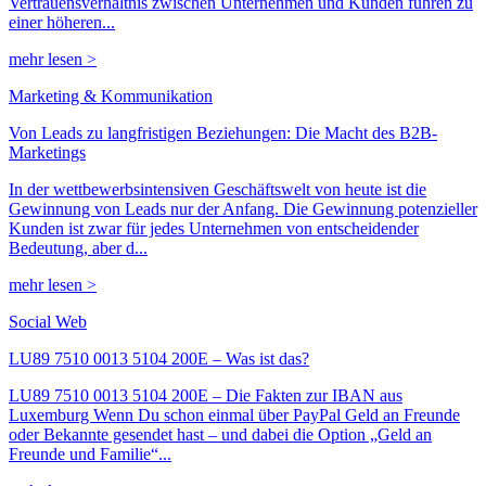
Vertrauensverhältnis zwischen Unternehmen und Kunden führen zu
einer höheren...
mehr lesen >
Marketing & Kommunikation
Von Leads zu langfristigen Beziehungen: Die Macht des B2B-
Marketings
In der wettbewerbsintensiven Geschäftswelt von heute ist die
Gewinnung von Leads nur der Anfang. Die Gewinnung potenzieller
Kunden ist zwar für jedes Unternehmen von entscheidender
Bedeutung, aber d...
mehr lesen >
Social Web
LU89 7510 0013 5104 200E – Was ist das?
LU89 7510 0013 5104 200E – Die Fakten zur IBAN aus
Luxemburg Wenn Du schon einmal über PayPal Geld an Freunde
oder Bekannte gesendet hast – und dabei die Option „Geld an
Freunde und Familie“...