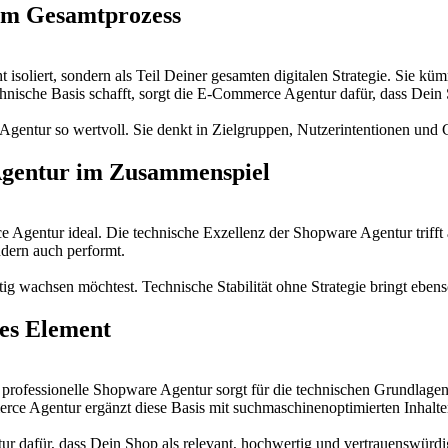
im Gesamtprozess
 isoliert, sondern als Teil Deiner gesamten digitalen Strategie. Sie k
nische Basis schafft, sorgt die E-Commerce Agentur dafür, dass Dein Sh
Agentur so wertvoll. Sie denkt in Zielgruppen, Nutzerintentionen und
gentur im Zusammenspiel
 Agentur ideal. Die technische Exzellenz der Shopware Agentur triff
ndern auch performt.
ig wachsen möchtest. Technische Stabilität ohne Strategie bringt eben
es Element
ine professionelle Shopware Agentur sorgt für die technischen Grundl
erce Agentur ergänzt diese Basis mit suchmaschinenoptimierten Inhalte
für, dass Dein Shop als relevant, hochwertig und vertrauenswürdig e