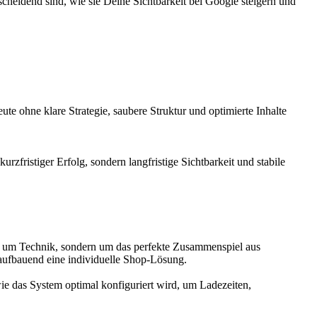
heidend sind, wie sie Deine Sichtbarkeit bei Google steigern und
e ohne klare Strategie, saubere Struktur und optimierte Inhalte
rzfristiger Erfolg, sondern langfristige Sichtbarkeit und stabile
ur um Technik, sondern um das perfekte Zusammenspiel aus
 aufbauend eine individuelle Shop-Lösung.
e das System optimal konfiguriert wird, um Ladezeiten,