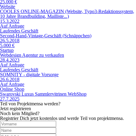
25.000 €
Website
COOLES ONLINE-MAGAZIN (Website, Typo3-Redaktionssystem,
10 Jahre Brandbuilding, Mailliste...)
15.3.2022
Auf Anfrage
Laufendes Geschäft
Second-Hand-Vintage-Geschäft (Schnäppchen)
26.5.2018
5.000 €
Startup
Webdesign Agentur zu verkaufen
28.4.2023
Auf Anfrage
Laufendes Geschäft
SOMNITY - digitale Vorsorge
26.6.2018
Auf Anfrage
Online Shop
Swarovski Luxus Sammlervitrinen WebShop
27.7.2025
Teil von Projektmensa werden?
Jetzt registrieren
Noch kein Mitglied?
Registrier Dich jetzt kostenlos und werde Teil von projektmensa.