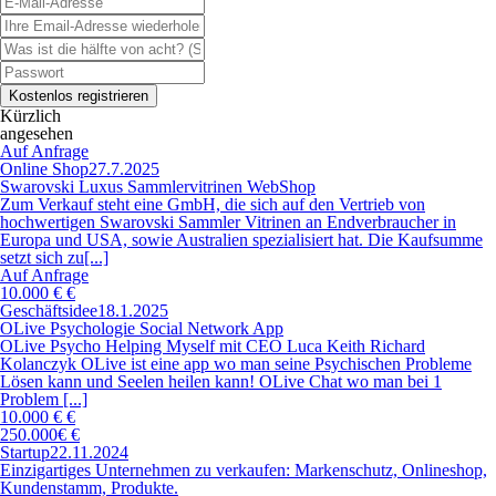
Kürzlich
angesehen
Auf Anfrage
Online Shop
27.7.2025
Swarovski Luxus Sammlervitrinen WebShop
Zum Verkauf steht eine GmbH, die sich auf den Vertrieb von
hochwertigen Swarovski Sammler Vitrinen an Endverbraucher in
Europa und USA, sowie Australien spezialisiert hat. Die Kaufsumme
setzt sich zu[...]
Auf Anfrage
10.000 € €
Geschäftsidee
18.1.2025
OLive Psychologie Social Network App
OLive Psycho Helping Myself mit CEO Luca Keith Richard
Kolanczyk OLive ist eine app wo man seine Psychischen Probleme
Lösen kann und Seelen heilen kann! OLive Chat wo man bei 1
Problem [...]
10.000 € €
250.000€ €
Startup
22.11.2024
Einzigartiges Unternehmen zu verkaufen: Markenschutz, Onlineshop,
Kundenstamm, Produkte.