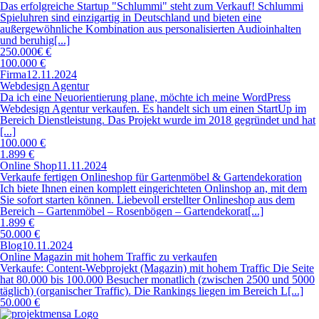
Das erfolgreiche Startup "Schlummi" steht zum Verkauf! Schlummi
Spieluhren sind einzigartig in Deutschland und bieten eine
außergewöhnliche Kombination aus personalisierten Audioinhalten
und beruhig[...]
250.000€ €
100.000 €
Firma
12.11.2024
Webdesign Agentur
Da ich eine Neuorientierung plane, möchte ich meine WordPress
Webdesign Agentur verkaufen. Es handelt sich um einen StartUp im
Bereich Dienstleistung. Das Projekt wurde im 2018 gegründet und hat
[...]
100.000 €
1.899 €
Online Shop
11.11.2024
Verkaufe fertigen Onlineshop für Gartenmöbel & Gartendekoration
Ich biete Ihnen einen komplett eingerichteten Onlinshop an, mit dem
Sie sofort starten können. Liebevoll erstellter Onlineshop aus dem
Bereich – Gartenmöbel – Rosenbögen – Gartendekorat[...]
1.899 €
50.000 €
Blog
10.11.2024
Online Magazin mit hohem Traffic zu verkaufen
Verkaufe: Content-Webprojekt (Magazin) mit hohem Traffic Die Seite
hat 80.000 bis 100.000 Besucher monatlich (zwischen 2500 und 5000
täglich) (organischer Traffic). Die Rankings liegen im Bereich L[...]
50.000 €