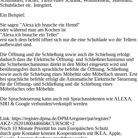
Schubladen, Fächer, Türen eines Schrank, Wohnmöbeln, Sideboard,
Schuhfächer etc. Integriert.
Ein Beispiel:
Sie sagen "Alexa ich brauche ein Hemd"
oder während man am Kochen ist
"Alexa ich brauche ein Teller"
erst nach dem befehl öffnet sich nur die eine Schublade wo die Tellern
aufbewahrt sind.
Die Öffnung und die Schließung sowie auch die Schiebung erfolgt
dadurch dass die Elektrische Öffnung- und Schließmechanismus und
die Schiebemechanismus direkt in den Möbel eingesetzt wird und
berührungsfrei durch sprachliche befehle die Öffnung, Schließung
sowie auch die Schiebung eines Möbeltür oder Möbelfach steuert. Erst
bei sprachliche befehle erfolgt die Automatische Elektrische Steuerung
für die Öffnung- und Schließung und die Schiebung eines
Möbelfaches oder Möbeltür.
Die Sprachsteuerung kann auch mit Sprachassistenten wie ALEXA,
SIRI & Google verbunden/verknüpft werden
Link: https://register.dpma.de/DPMAregister/pat/register?
AKZ=2020180044660&CURSOR=2
Noch 10 Monate Priorität bis zum Europäischen Schutz
durch gute Kontakte können Kooperationen mit IKEA, Apple,