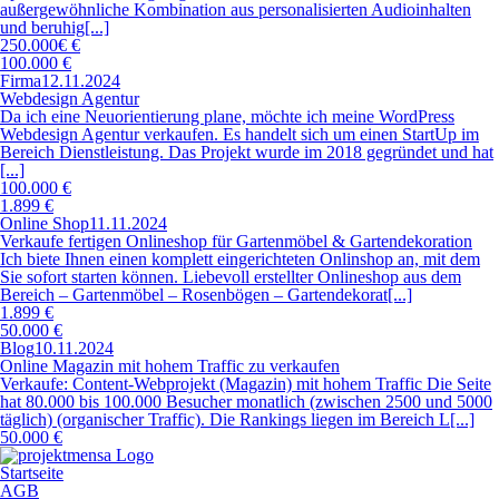
außergewöhnliche Kombination aus personalisierten Audioinhalten
und beruhig[...]
250.000€ €
100.000 €
Firma
12.11.2024
Webdesign Agentur
Da ich eine Neuorientierung plane, möchte ich meine WordPress
Webdesign Agentur verkaufen. Es handelt sich um einen StartUp im
Bereich Dienstleistung. Das Projekt wurde im 2018 gegründet und hat
[...]
100.000 €
1.899 €
Online Shop
11.11.2024
Verkaufe fertigen Onlineshop für Gartenmöbel & Gartendekoration
Ich biete Ihnen einen komplett eingerichteten Onlinshop an, mit dem
Sie sofort starten können. Liebevoll erstellter Onlineshop aus dem
Bereich – Gartenmöbel – Rosenbögen – Gartendekorat[...]
1.899 €
50.000 €
Blog
10.11.2024
Online Magazin mit hohem Traffic zu verkaufen
Verkaufe: Content-Webprojekt (Magazin) mit hohem Traffic Die Seite
hat 80.000 bis 100.000 Besucher monatlich (zwischen 2500 und 5000
täglich) (organischer Traffic). Die Rankings liegen im Bereich L[...]
50.000 €
Startseite
AGB