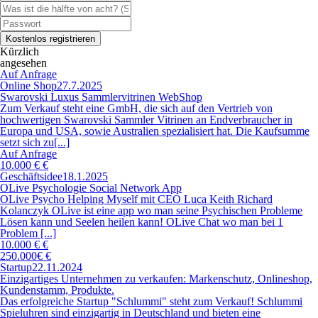
Kürzlich
angesehen
Auf Anfrage
Online Shop
27.7.2025
Swarovski Luxus Sammlervitrinen WebShop
Zum Verkauf steht eine GmbH, die sich auf den Vertrieb von
hochwertigen Swarovski Sammler Vitrinen an Endverbraucher in
Europa und USA, sowie Australien spezialisiert hat. Die Kaufsumme
setzt sich zu[...]
Auf Anfrage
10.000 € €
Geschäftsidee
18.1.2025
OLive Psychologie Social Network App
OLive Psycho Helping Myself mit CEO Luca Keith Richard
Kolanczyk OLive ist eine app wo man seine Psychischen Probleme
Lösen kann und Seelen heilen kann! OLive Chat wo man bei 1
Problem [...]
10.000 € €
250.000€ €
Startup
22.11.2024
Einzigartiges Unternehmen zu verkaufen: Markenschutz, Onlineshop,
Kundenstamm, Produkte.
Das erfolgreiche Startup "Schlummi" steht zum Verkauf! Schlummi
Spieluhren sind einzigartig in Deutschland und bieten eine