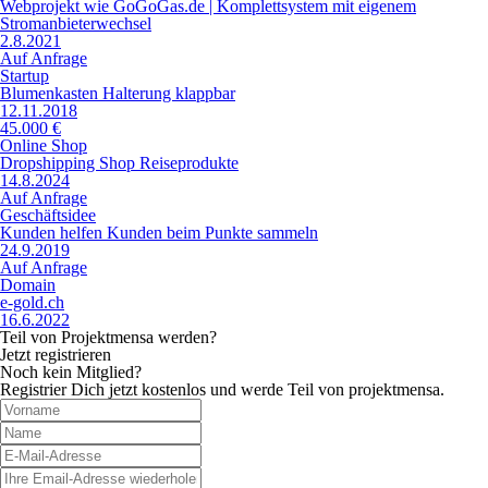
Webprojekt wie GoGoGas.de | Komplettsystem mit eigenem
Stromanbieterwechsel
2.8.2021
Auf Anfrage
Startup
Blumenkasten Halterung klappbar
12.11.2018
45.000 €
Online Shop
Dropshipping Shop Reiseprodukte
14.8.2024
Auf Anfrage
Geschäftsidee
Kunden helfen Kunden beim Punkte sammeln
24.9.2019
Auf Anfrage
Domain
e-gold.ch
16.6.2022
Teil von Projektmensa werden?
Jetzt registrieren
Noch kein Mitglied?
Registrier Dich jetzt kostenlos und werde Teil von projektmensa.