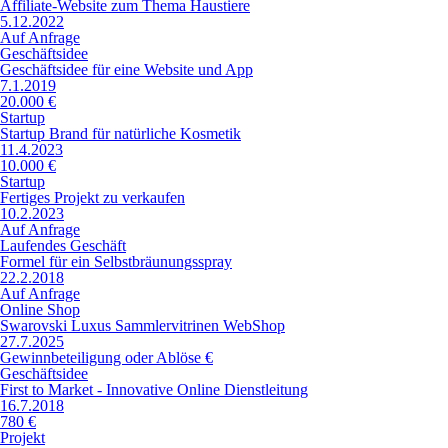
Affiliate-Website zum Thema Haustiere
5.12.2022
Auf Anfrage
Geschäftsidee
Geschäftsidee für eine Website und App
7.1.2019
20.000 €
Startup
Startup Brand für natürliche Kosmetik
11.4.2023
10.000 €
Startup
Fertiges Projekt zu verkaufen
10.2.2023
Auf Anfrage
Laufendes Geschäft
Formel für ein Selbstbräunungsspray
22.2.2018
Auf Anfrage
Online Shop
Swarovski Luxus Sammlervitrinen WebShop
27.7.2025
Gewinnbeteiligung oder Ablöse €
Geschäftsidee
First to Market - Innovative Online Dienstleitung
16.7.2018
780 €
Projekt