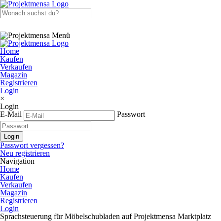
Home
Kaufen
Verkaufen
Magazin
Registrieren
Login
×
Login
E-Mail
Passwort
Passwort vergessen?
Neu registrieren
Navigation
Home
Kaufen
Verkaufen
Magazin
Registrieren
Login
Sprachsteuerung für Möbelschubladen auf Projektmensa Marktplatz