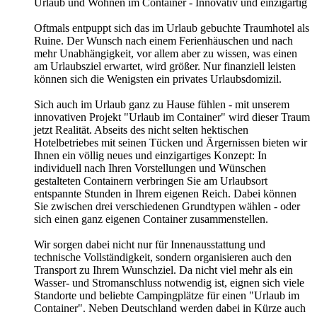
Urlaub und Wohnen im Container - Innovativ und einzigartig
Oftmals entpuppt sich das im Urlaub gebuchte Traumhotel als
Ruine. Der Wunsch nach einem Ferienhäuschen und nach
mehr Unabhängigkeit, vor allem aber zu wissen, was einen
am Urlaubsziel erwartet, wird größer. Nur finanziell leisten
können sich die Wenigsten ein privates Urlaubsdomizil.
Sich auch im Urlaub ganz zu Hause fühlen - mit unserem
innovativen Projekt "Urlaub im Container" wird dieser Traum
jetzt Realität. Abseits des nicht selten hektischen
Hotelbetriebes mit seinen Tücken und Ärgernissen bieten wir
Ihnen ein völlig neues und einzigartiges Konzept: In
individuell nach Ihren Vorstellungen und Wünschen
gestalteten Containern verbringen Sie am Urlaubsort
entspannte Stunden in Ihrem eigenen Reich. Dabei können
Sie zwischen drei verschiedenen Grundtypen wählen - oder
sich einen ganz eigenen Container zusammenstellen.
Wir sorgen dabei nicht nur für Innenausstattung und
technische Vollständigkeit, sondern organisieren auch den
Transport zu Ihrem Wunschziel. Da nicht viel mehr als ein
Wasser- und Stromanschluss notwendig ist, eignen sich viele
Standorte und beliebte Campingplätze für einen "Urlaub im
Container". Neben Deutschland werden dabei in Kürze auch