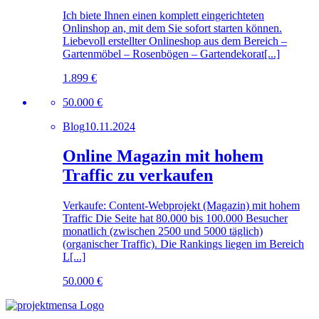
Ich biete Ihnen einen komplett eingerichteten
Onlinshop an, mit dem Sie sofort starten können.
Liebevoll erstellter Onlineshop aus dem Bereich –
Gartenmöbel – Rosenbögen – Gartendekorat[...]
1.899 €
50.000 €
Blog
10.11.2024
Online Magazin mit hohem
Traffic zu verkaufen
Verkaufe: Content-Webprojekt (Magazin) mit hohem
Traffic Die Seite hat 80.000 bis 100.000 Besucher
monatlich (zwischen 2500 und 5000 täglich)
(organischer Traffic). Die Rankings liegen im Bereich
L[...]
50.000 €