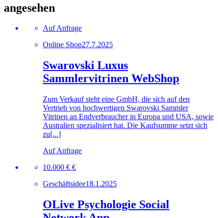
angesehen
Auf Anfrage
Online Shop
27.7.2025
Swarovski Luxus
Sammlervitrinen WebShop
Zum Verkauf steht eine GmbH, die sich auf den
Vertrieb von hochwertigen Swarovski Sammler
Vitrinen an Endverbraucher in Europa und USA, sowie
Australien spezialisiert hat. Die Kaufsumme setzt sich
zu[...]
Auf Anfrage
10.000 € €
Geschäftsidee
18.1.2025
OLive Psychologie Social
Network App