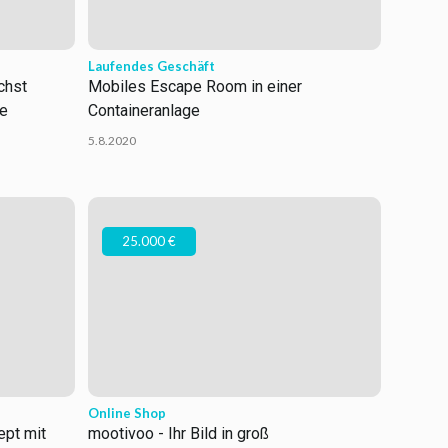
Laufendes Geschäft
chst
Mobiles Escape Room in einer
te
Containeranlage
5.8.2020
25.000 €
Online Shop
ept mit
mootivoo - Ihr Bild in groß