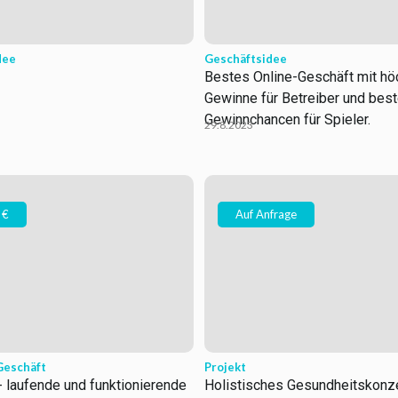
dee
Geschäftsidee
Bestes Online-Geschäft mit hö
Gewinne für Betreiber und bes
Gewinnchancen für Spieler.
29.8.2023
 €
Auf Anfrage
Geschäft
Projekt
 laufende und funktionierende
Holistisches Gesundheitskonz