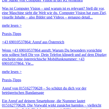
Die Stärke von Computer Vision in der KI verstehen
Was ist Computer Vision – und warum ist es relevant? Stell dir vor,
eine Maschine sieht die Welt wie du. Computer Vision hat zum Ziel,
visuelle Inhalte – also Bilder und Videos – genauso detail...
mehr lesen >
Praxis-Tipps
+43 69010537864: Anruf aus Österreich
Wenn +43 69010537864 anruft: Warum Du besonders vorsichtig
sein solltest Stell Dir vor, Dein Telefon klingelt und auf dem Display
erscheint eine österreichische Mobilfunknummer: +43
69010537864. Vie...
mehr lesen >
Praxis-Tipps
Anruf von 015162770628 – So schützt du dich vor der
betrügerischen Bandansage
Ein Anruf auf deinem Smartphone, die Nummer lautet
015162770628. Die Vorwahl wirkt zunächst harmlos – vielleicht