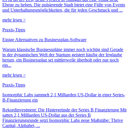
Ebene zu heben. Die pulsierende Stadt bietet eine Fülle von Events
und Unterhaltungsmöglichkeiten, die für jeden Geschmack und ...
mehr lesen >
Praxis-Tipps
Einige Alternativen zu Businessplan-Software
Warum klassische Businesspläne immer noch wichtig sind Gerade
in der dynamischen Welt der Startups geistert häufig der Irrglaube
herum, ein Businessplan sei mittlerweile überholt oder nur noch
ein...
mehr lesen >
Praxis-Tipps
Isomorphic Labs sammelt 2,1 Milliarden US-Dollar in einer Series-
B-Finanzierung ein
Rekordinvestment: Die Hintergründe der Series B Finanzierung Mit
satten 2,1 Milliarden US-Dollar aus der Series B
Finanzierungsrunde setzt Isomorphic Labs neue Maßstäbe: Thrive
Capital, Alphabet, ...