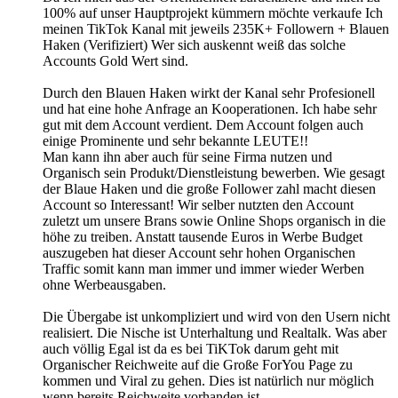
100% auf unser Hauptprojekt kümmern möchte verkaufe Ich
meinen TikTok Kanal mit jeweils 235K+ Followern + Blauen
Haken (Verifiziert) Wer sich auskennt weiß das solche
Accounts Gold Wert sind.
Durch den Blauen Haken wirkt der Kanal sehr Profesionell
und hat eine hohe Anfrage an Kooperationen. Ich habe sehr
gut mit dem Account verdient. Dem Account folgen auch
einige Prominente und sehr bekannte LEUTE!!
Man kann ihn aber auch für seine Firma nutzen und
Organisch sein Produkt/Dienstleistung bewerben. Wie gesagt
der Blaue Haken und die große Follower zahl macht diesen
Account so Interessant! Wir selber nutzten den Account
zuletzt um unsere Brans sowie Online Shops organisch in die
höhe zu treiben. Anstatt tausende Euros in Werbe Budget
auszugeben hat dieser Account sehr hohen Organischen
Traffic somit kann man immer und immer wieder Werben
ohne Werbeausgaben.
Die Übergabe ist unkompliziert und wird von den Usern nicht
realisiert. Die Nische ist Unterhaltung und Realtalk. Was aber
auch völlig Egal ist da es bei TiKTok darum geht mit
Organischer Reichweite auf die Große ForYou Page zu
kommen und Viral zu gehen. Dies ist natürlich nur möglich
wenn bereits Reichweite vorhanden ist.