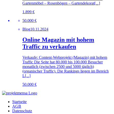
Gartenmöbel – Rosenbögen – Gartendekorat[...]
1.899 €
50.000 €
Blog
10.11.2024
Online Magazin mit hohem
Traffic zu verkaufen
Verkaufe: Content-Webprojekt (Magazin) mit hohem
Traffic Die Seite hat 80.000 bis 100.000 Besucher
monatlich (zwischen 2500 und 5000 täglich)
(organischer Traffic). Die Rankings liegen im Bereich
L[...]
50.000 €
Startseite
AGB
Datenschutz