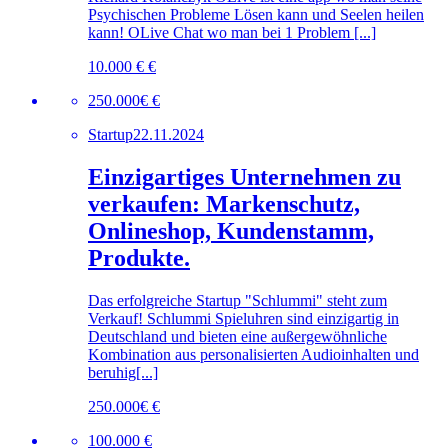
Psychischen Probleme Lösen kann und Seelen heilen
kann! OLive Chat wo man bei 1 Problem [...]
10.000 € €
250.000€ €
Startup
22.11.2024
Einzigartiges Unternehmen zu
verkaufen: Markenschutz,
Onlineshop, Kundenstamm,
Produkte.
Das erfolgreiche Startup "Schlummi" steht zum
Verkauf! Schlummi Spieluhren sind einzigartig in
Deutschland und bieten eine außergewöhnliche
Kombination aus personalisierten Audioinhalten und
beruhig[...]
250.000€ €
100.000 €