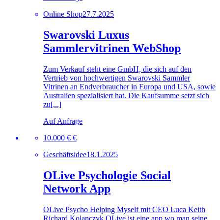
Online Shop
27.7.2025
Swarovski Luxus
Sammlervitrinen WebShop
Zum Verkauf steht eine GmbH, die sich auf den
Vertrieb von hochwertigen Swarovski Sammler
Vitrinen an Endverbraucher in Europa und USA, sowie
Australien spezialisiert hat. Die Kaufsumme setzt sich
zu[...]
Auf Anfrage
10.000 € €
Geschäftsidee
18.1.2025
OLive Psychologie Social
Network App
OLive Psycho Helping Myself mit CEO Luca Keith
Richard Kolanczyk OLive ist eine app wo man seine