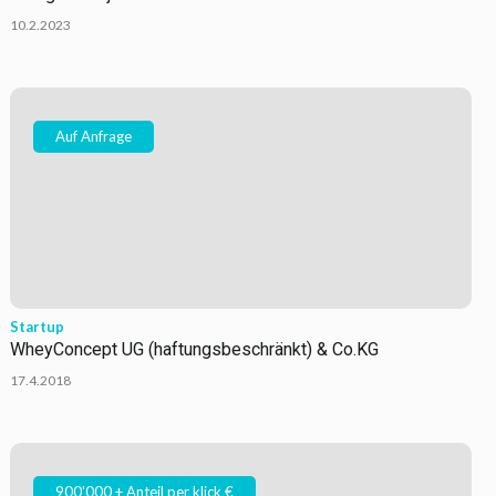
10.2.2023
Auf Anfrage
Startup
WheyConcept UG (haftungsbeschränkt) & Co.KG
17.4.2018
900'000 + Anteil per klick €