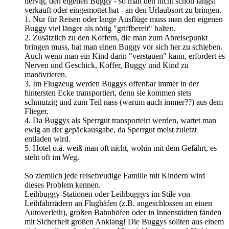
nervig, den eigenen Buggy - so man den nicht schon längst
verkauft oder eingemottet hat - an den Urlaubsort zu bringen.
1. Nur für Reisen oder lange Ausflüge muss man den eigenen
Buggy viel länger als nötig "griffbereit" halten.
2. Zusätzlich zu den Koffern, die man zum Abreisepunkt
bringen muss, hat man einen Buggy vor sich her zu schieben.
Auch wenn man ein Kind darin "verstauen" kann, erfordert es
Nerven und Geschick, Koffer, Buggy und Kind zu
manövrieren.
3. Im Flugzeug werden Buggys offenbar immer in der
hintersten Ecke transportiert, denn sie kommen stets
schmutzig und zum Teil nass (warum auch immer??) aus dem
Flieger.
4. Da Buggys als Sperrgut transporteirt werden, wartet man
ewig an der gepäckausgabe, da Sperrgut meist zuletzt
entladen wird.
5. Hotel o.ä. weiß man oft nicht, wohin mit dem Gefährt, es
steht oft im Weg.
So ziemlich jede reisefreudige Familie mit Kindern wird
dieses Problem kennen.
Leihbuggy-Stationen oder Leihbuggys im Stile von
Leihfahrrädern an Flughäfen (z.B. angeschlossen an einen
Autoverleih), großen Bahnhöfen oder in Innenstädten fänden
mit Sicherheit großen Anklang! Die Buggys sollten aus einem