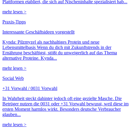
Plattformen etabliert, die sich auf Nischeninhalte spezialisiert hab...
mehr lesen >
Praxis-Tipps
Interessante Geschäftsideen vorgestellt
Kynda: Pilzmyzel als nachhaltiges Protein und neue
Lebensmittelbasis Wenn du dich mit Zukunftstrends in der
Ernährung beschäftigst, stößt du unweigerlich auf das Thema
alternative Proteine. Kynda...
mehr lesen >
Social Web
+31 Vorwahl / 0031 Vorwahl
In Wahrheit steckt dahinter jedoch oft eine gezielte Masche. Die
Betrüger nutzen die 0031 oder +31 Vorwahl bewusst, weil diese im
ersten Moment harmlos wirkt. Besonders deutsche Verbraucher
glauben...
mehr lesen >