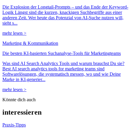
Die Explosion der Longtail-Prompts – und das Ende der Keyword-
Logik Längst sind die kurzen, knackigen Suchbegriffe aus einer
anderen Zeit. Wer heute das Potenzial von AI-Suche nutzen will,
sieht s...
mehr lesen >
Marketing & Kommunikation
Die besten KI-basierten Suchanalyse-Tools für Marketingteams
Was sind AI Search Analytics Tools und warum brauchst Du sie?
Best AI search analytics tools for marketing teams sind
Softwarelösungen, die systematisch messen, wo und wie Deine
Marke in KI-generier...
mehr lesen >
Könnte dich auch
interessieren
Praxis-Tipps