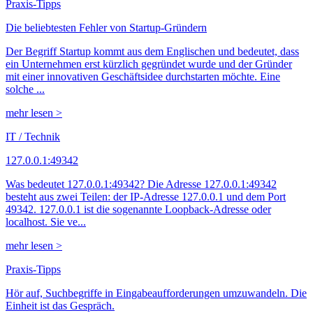
Praxis-Tipps
Die beliebtesten Fehler von Startup-Gründern
Der Begriff Startup kommt aus dem Englischen und bedeutet, dass
ein Unternehmen erst kürzlich gegründet wurde und der Gründer
mit einer innovativen Geschäftsidee durchstarten möchte. Eine
solche ...
mehr lesen >
IT / Technik
127.0.0.1:49342
Was bedeutet 127.0.0.1:49342? Die Adresse 127.0.0.1:49342
besteht aus zwei Teilen: der IP-Adresse 127.0.0.1 und dem Port
49342. 127.0.0.1 ist die sogenannte Loopback-Adresse oder
localhost. Sie ve...
mehr lesen >
Praxis-Tipps
Hör auf, Suchbegriffe in Eingabeaufforderungen umzuwandeln. Die
Einheit ist das Gespräch.