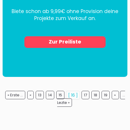
Biete schon ab 9,99€ ohne Provision deine
Projekte zum Verkauf an.
Zur Preiliste
« Erste ...
«
13
14
15
[ 16 ]
17
18
19
»
...
Lezte »